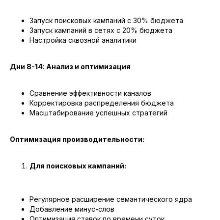
фиксируется в договоре. Никаких
скрытых платежей! Вы знаете, за что
Запуск поисковых кампаний с 30% бюджета
платите, и получаете медиаплан с
Запуск кампаний в сетях с 20% бюджета
прогнозом лидов.
Настройка сквозной аналитики
ОСТАВЬТЕ ЗАЯВКУ, И МЫ
Дни 8-14: Анализ и оптимизация
СВЯЖЕМСЯ С ВАМИ
Сравнение эффективности каналов
Корректировка распределения бюджета
Выясним ваши бизнес-задачи,
Масштабирование успешных стратегий
определим с чего начать и ответим
на все вопросы.
Оптимизация производительности:
+7
Для поисковых кампаний:
Даю согласие на обработку
персональных данных
и согласен
с
политикой конфиденциальности
Регулярное расширение семантического ядра
Добавление минус-слов
Оптимизация ставок по времени суток