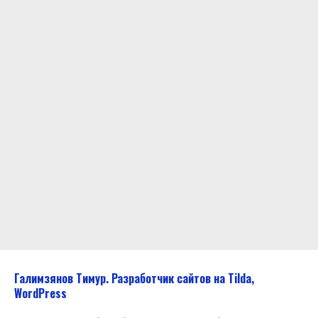
С ЭТОЙ УСЛУГОЙ СМОТРЯТ:
Галимзянов Тимур. Разработчик сайтов на Tilda,
WordPress