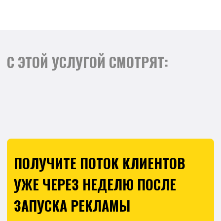
УЖЕ ЧЕРЕЗ НЕДЕЛЮ ПОСЛЕ
ЗАПУСКА РЕКЛАМЫ
Цены от 25 000 рублей в месяц. Все
фиксируется в договоре. Никаких
скрытых платежей! Вы знаете, за что
платите, и получаете медиаплан с
прогнозом лидов.
ОСТАВЬТЕ ЗАЯВКУ, И МЫ
СВЯЖЕМСЯ С ВАМИ
Выясним ваши бизнес-задачи,
определим с чего начать и ответим
на все вопросы.
+7