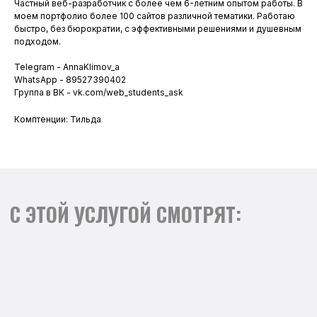
Ч
астный веб-разработчик с более чем 6-летним опытом работы. В
моем портфолио более 100 сайтов различной тематики. Работаю
быстро, без бюрократии, с эффективными решениями и душевным
подходом.
Telegram -
AnnaKlimov_a
ПОЛУЧИТЕ ПОТОК КЛИЕНТОВ
WhatsApp - 8
9527390402
УЖЕ ЧЕРЕЗ НЕДЕЛЮ ПОСЛЕ
Группа в ВК -
vk.com/web_students_ask
ЗАПУСКА РЕКЛАМЫ
Комптенции: Тильда
Цены от 25 000 рублей в месяц. Все
фиксируется в договоре. Никаких
скрытых платежей! Вы знаете, за что
платите, и получаете медиаплан с
прогнозом лидов.
ОСТАВЬТЕ ЗАЯВКУ, И МЫ
СВЯЖЕМСЯ С ВАМИ