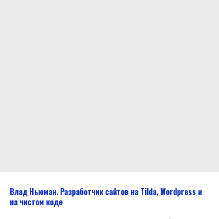
С ЭТОЙ УСЛУГОЙ СМОТРЯТ:
Влад Ньюман. Разработчик сайтов на Tilda, Wordpress и
на чистом коде