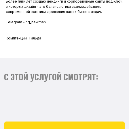
Более пяти лет создаю лендинги и корпоративные сайты под ключ,
в которых дизайн - это баланс логики взаимодействия,
современной эстетики и решения ваших бизнес-задач.
ПОЛУЧИТЕ ПОТОК КЛИЕНТОВ
Telegram - ng_newman
УЖЕ ЧЕРЕЗ НЕДЕЛЮ ПОСЛЕ
Комптенции: Тильда
ЗАПУСКА РЕКЛАМЫ
Цены от 25 000 рублей в месяц. Все
фиксируется в договоре. Никаких
скрытых платежей! Вы знаете, за что
платите, и получаете медиаплан с
прогнозом лидов.
ОСТАВЬТЕ ЗАЯВКУ, И МЫ
СВЯЖЕМСЯ С ВАМИ
Выясним ваши бизнес-задачи,
определим с чего начать и ответим