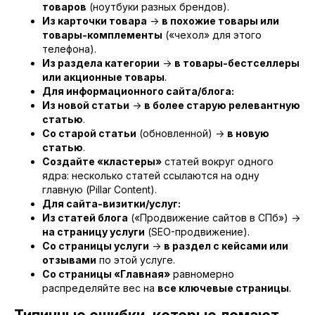
товаров
(ноутбуки разных брендов).
Из карточки товара
->
в похожие товары или
товары-комплементы
(«чехол» для этого
телефона).
ПОЛУЧИТЕ ПОТОК КЛИЕНТОВ
Из раздела категории
->
в товары-бестселлеры
УЖЕ ЧЕРЕЗ НЕДЕЛЮ ПОСЛЕ
или акционные товары
.
Для информационного сайта/блога:
ЗАПУСКА РЕКЛАМЫ
Из новой статьи
->
в более старую релевантную
статью
.
Цены от 25 000 рублей в месяц. Все
Со старой статьи
(обновленной) ->
в новую
фиксируется в договоре. Никаких
статью
.
скрытых платежей! Вы знаете, за что
Создайте «кластеры»
статей вокруг одного
ядра: несколько статей ссылаются на одну
платите, и получаете медиаплан с
главную (Pillar Content).
прогнозом лидов.
Для сайта-визитки/услуг:
Из статей блога
(«Продвижение сайтов в СПб») ->
на страницу услуги
(SEO-продвижение).
ОСТАВЬТЕ ЗАЯВКУ, И МЫ
Со страницы услуги
->
в раздел с кейсами или
отзывами
по этой услуге.
СВЯЖЕМСЯ С ВАМИ
Со страницы «Главная»
равномерно
распределяйте вес на
все ключевые страницы
.
Выясним ваши бизнес-задачи,