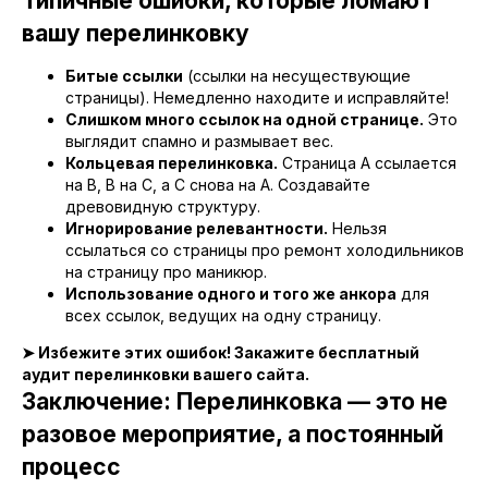
Типичные ошибки, которые ломают
определим с чего начать и ответим
на все вопросы.
вашу перелинковку
Битые ссылки
(ссылки на несуществующие
+7
страницы). Немедленно находите и исправляйте!
Слишком много ссылок на одной странице.
Это
Даю согласие на обработку
выглядит спамно и размывает вес.
персональных данных
и согласен
с
Кольцевая перелинковка.
Страница A ссылается
политикой конфиденциальности
на B, B на C, а C снова на A. Создавайте
древовидную структуру.
Игнорирование релевантности.
Нельзя
Консультация
ссылаться со страницы про ремонт холодильников
на страницу про маникюр.
Использование одного и того же анкора
для
всех ссылок, ведущих на одну страницу.
➤ Избежите этих ошибок! Закажите бесплатный
аудит перелинковки вашего сайта.
Заключение: Перелинковка — это не
разовое мероприятие, а постоянный
процесс