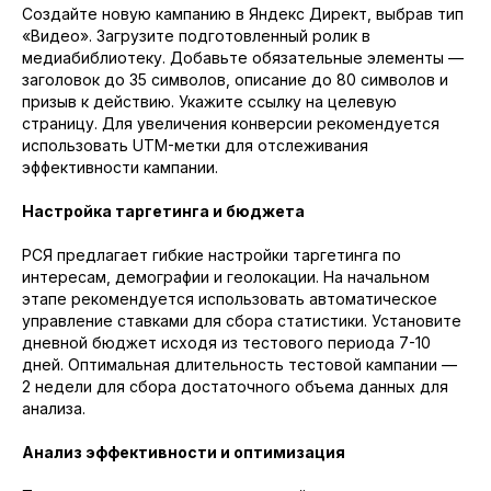
Создайте новую кампанию в Яндекс Директ, выбрав тип
«Видео». Загрузите подготовленный ролик в
медиабиблиотеку. Добавьте обязательные элементы —
заголовок до 35 символов, описание до 80 символов и
призыв к действию. Укажите ссылку на целевую
страницу. Для увеличения конверсии рекомендуется
ПОЛУЧИТЕ ПОТОК КЛИЕНТОВ
использовать UTM-метки для отслеживания
эффективности кампании.
УЖЕ ЧЕРЕЗ НЕДЕЛЮ ПОСЛЕ
ЗАПУСКА РЕКЛАМЫ
Настройка таргетинга и бюджета
РСЯ предлагает гибкие настройки таргетинга по
Цены от 25 000 рублей в месяц. Все
интересам, демографии и геолокации. На начальном
фиксируется в договоре. Никаких
этапе рекомендуется использовать автоматическое
скрытых платежей! Вы знаете, за что
управление ставками для сбора статистики. Установите
платите, и получаете медиаплан с
дневной бюджет исходя из тестового периода 7-10
прогнозом лидов.
дней. Оптимальная длительность тестовой кампании —
2 недели для сбора достаточного объема данных для
анализа.
ОСТАВЬТЕ ЗАЯВКУ, И МЫ
Анализ эффективности и оптимизация
СВЯЖЕМСЯ С ВАМИ