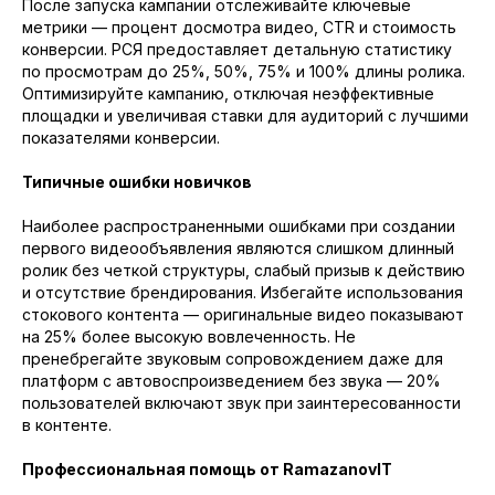
После запуска кампании отслеживайте ключевые
метрики — процент досмотра видео, CTR и стоимость
Выясним ваши бизнес-задачи,
конверсии. РСЯ предоставляет детальную статистику
определим с чего начать и ответим
по просмотрам до 25%, 50%, 75% и 100% длины ролика.
на все вопросы.
Оптимизируйте кампанию, отключая неэффективные
площадки и увеличивая ставки для аудиторий с лучшими
+7
показателями конверсии.
Типичные ошибки новичков
Даю согласие на обработку
персональных данных
и согласен
с
Наиболее распространенными ошибками при создании
политикой конфиденциальности
первого видеообъявления являются слишком длинный
ролик без четкой структуры, слабый призыв к действию
Консультация
и отсутствие брендирования. Избегайте использования
стокового контента — оригинальные видео показывают
на 25% более высокую вовлеченность. Не
пренебрегайте звуковым сопровождением даже для
платформ с автовоспроизведением без звука — 20%
пользователей включают звук при заинтересованности
в контенте.
Профессиональная помощь от RamazanovIT